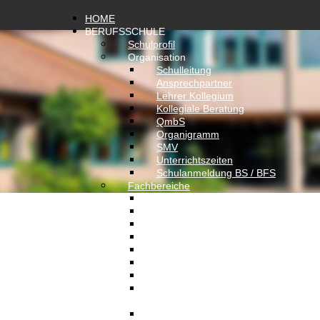
HOME
BERUFSSCHULE
Schulprofil
Organisation
Schulleitung
Ansprechpartner
Lehrer Kollegium
Kollegiale Beratung
QmbS
Organigramm
SMV
Unterrichtszeiten
Schulanmeldung BS / BFS
Fachbereiche
Bautechnik
Holztechnik
Informationstechnik
Körperpflege
Metalltechnik
Wirtschaft & Verwaltung
Allgemeinbildende Fächer
Berufsintegrationsklassen
(BIK)
Berufsvorbereitungsjahr