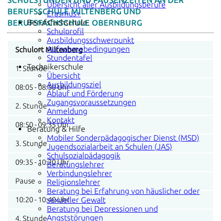
SCHULSTUNDEN UND PAUSENZEITEN AN DER
Übersicht aller Ausbildungsberufe
BERUFSSCHULE MILTENBERG UND
Erasmus+
Berufsfachschule
BERUFSFACHSCHULE OBERNBURG
Schulprofil
Ausbildungsschwerpunkt
Aufnahmebedingungen
Schulort Miltenberg
Stundentafel
Technikerschule
1. Stunde
Übersicht
Ausbildungsziel
08:05 - 08:50 Uhr
Ablauf und Förderung
Zugangsvoraussetzungen
2. Stunde
Anmeldung
Kontakt
08:50 - 09:35 Uhr
Beratung & Hilfe
Mobiler Sonderpädagogischer Dienst (MSD)
3. Stunde
Jugendsozialarbeit an Schulen (JAS)
Schulsozialpädagogik
09:35 - 10:20 Uhr
Beratungslehrer
Verbindungslehrer
Pause
Religionslehrer
Beratung bei Erfahrung von häuslicher oder
10:20 - 10:40 Uhr
sexueller Gewalt
Beratung bei Depressionen und
Angststörungen
4. Stunde