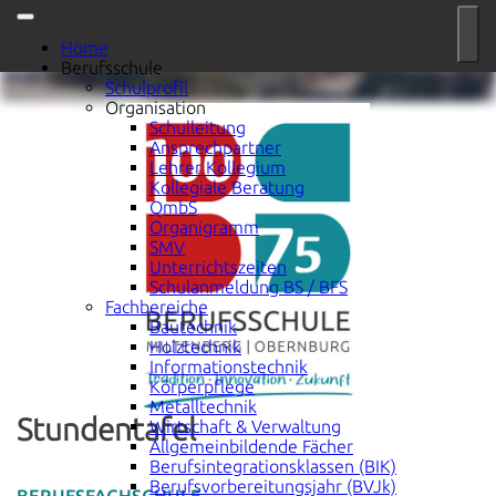
Home
Berufsschule
Schulprofil
Organisation
Schulleitung
Ansprechpartner
Lehrer Kollegium
Kollegiale Beratung
QmbS
Organigramm
SMV
Unterrichtszeiten
Schulanmeldung BS / BFS
Fachbereiche
Bautechnik
Holztechnik
Informationstechnik
Körperpflege
Metalltechnik
Stundentafel
Wirtschaft & Verwaltung
Allgemeinbildende Fächer
Berufsintegrationsklassen (BIK)
Berufsvorbereitungsjahr (BVJk)