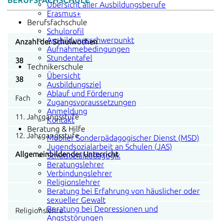
BERUFSFACHSCHULE
Übersicht aller Ausbildungsberufe
Erasmus+
Berufsfachschule
Schulprofil
Ausbildungsschwerpunkt
Anzahl der Schulwochen
Aufnahmebedingungen
Stundentafel
38
Technikerschule
Übersicht
38
Ausbildungsziel
Ablauf und Förderung
Fach
Zugangsvoraussetzungen
Anmeldung
11. Jahrgangsstufe
Kontakt
Beratung & Hilfe
12. Jahrgangsstufe
Mobiler Sonderpädagogischer Dienst (MSD)
Jugendsozialarbeit an Schulen (JAS)
Allgemeinbildender Unterricht
Schulsozialpädagogik
Beratungslehrer
Verbindungslehrer
Religionslehrer
Beratung bei Erfahrung von häuslicher oder
sexueller Gewalt
Beratung bei Depressionen und
Religionslehre
Angststörungen