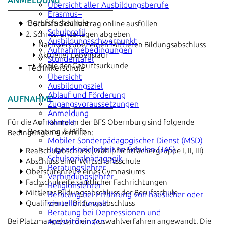
ANMELDUNG
Übersicht aller Ausbildungsberufe
Erasmus+
Berufsfachschule
1. Schritt: Schulantrag online ausfüllen
Schulprofil
2. Schritt: Unterlagen abgeben
Ausbildungsschwerpunkt
Nachweis über einen Mittleren Bildungsabschluss
Aufnahmebedingungen
Aktueller Lebenslauf
Stundentafel
Kopie der Geburtsurkunde
Technikerschule
Übersicht
Ausbildungsziel
Ablauf und Förderung
AUFNAHME
Zugangsvoraussetzungen
Anmeldung
Für die Aufnahme an der BFS Obernburg sind folgende
Kontakt
Beratung & Hilfe
Bedingungen zu erfüllen:
Mobiler Sonderpädagogischer Dienst (MSD)
Jugendsozialarbeit an Schulen (JAS)
Realschulabschluss (Wahlpflichtfächergruppe I, II, III)
Schulsozialpädagogik
Abschluss einer Wirtschaftsschule
Beratungslehrer
Oberstufenreife eines Gymnasiums
Verbindungslehrer
Fachschulreife sämtlicher Fachrichtungen
Religionslehrer
Mittlerer Bildungsabschluss der Berufsschule
Beratung bei Erfahrung von häuslicher oder
Qualifizierter Bildungsabschluss
sexueller Gewalt
Beratung bei Depressionen und
Bei Platzmangel wird ein Auswahlverfahren angewandt. Die
Angststörungen