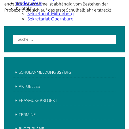
Förderverein
endgültige Aufnahme ist abhängig vom Bestehen der
Kontakt
Probezeit, die sich auf das erste Schulhalbjahr erstreckt.
Sekretariat Miltenberg
Sekretariat Obernburg
SCHULANMELDUNG BS / BFS
AKTUELLES
ERASMUS+ PROJEKT
TERMINE
BLOCKPLÄNE