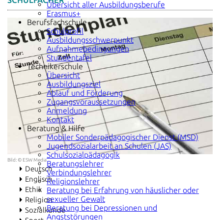
SCHULFÄCHER
Übersicht aller Ausbildungsberufe
Erasmus+
Berufsfachschule
Schulprofil
Ausbildungsschwerpunkt
Aufnahmebedingungen
Stundentafel
Technikerschule
Übersicht
Ausbildungsziel
Ablauf und Förderung
Zugangsvoraussetzungen
Anmeldung
Kontakt
Beratung & Hilfe
Mobiler Sonderpädagogischer Dienst (MSD)
Jugendsozialarbeit an Schulen (JAS)
Schulsozialpädagogik
Bild: © ESW Media
Beratungslehrer
Deutsch
Verbindungslehrer
Englisch
Religionslehrer
Ethik
Beratung bei Erfahrung von häuslicher oder
sexueller Gewalt
Religion
Beratung bei Depressionen und
Sozialkunde
Angststörungen